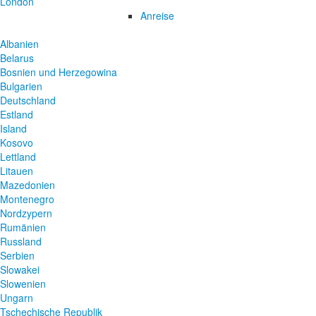
London
Anreise
Albanien
Belarus
Bosnien und Herzegowina
Bulgarien
Deutschland
Estland
Island
Kosovo
Lettland
Litauen
Mazedonien
Montenegro
Nordzypern
Rumänien
Russland
Serbien
Slowakei
Slowenien
Ungarn
Tschechische Republik