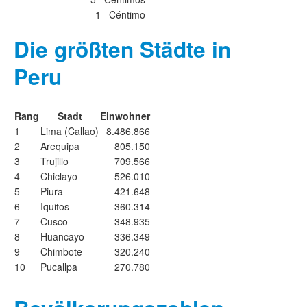
1 Céntimo
Die größten Städte in
Peru
Rang
Stadt
Einwohner
1
Lima (Callao)
8.486.866
2
Arequipa
805.150
3
Trujillo
709.566
4
Chiclayo
526.010
5
Piura
421.648
6
Iquitos
360.314
7
Cusco
348.935
8
Huancayo
336.349
9
Chimbote
320.240
10
Pucallpa
270.780