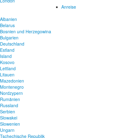
London
Anreise
Albanien
Belarus
Bosnien und Herzegowina
Bulgarien
Deutschland
Estland
Island
Kosovo
Lettland
Litauen
Mazedonien
Montenegro
Nordzypern
Rumänien
Russland
Serbien
Slowakei
Slowenien
Ungarn
Tschechische Republik