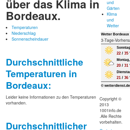
über das Klima in
und
Gärten
Bordeaux.
Klima
und
Wetter
Temperaturen
Niederschlag
Wetter Bordeaux
Sonnenscheindauer
3-Tage-Vorhers
Sonntag
22
/
35
Durchschnittliche
Montag,
20
/
31
Temperaturen in
Dienstag
21
/
36
Bordeaux:
© wetterdienst.d
Leider keine Informationen zu den Temperaturen
Copyright ©
vorhanden.
2013
1001info.de
.Alle Rechte
vorbehalten.
Durchschnittlicher