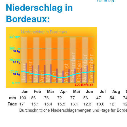
Go to top
Niederschlag in
Bordeaux:
Jan
Feb
Mär
Apr
Mai
Jun
Jul
Aug
mm
100
86
76
72
77
56
47
54
7
Tage
17
15.1
15.4
15.5
16.1
12.3
10.6
12
12
Durchschnittliche Niederschlagsmengen und -tage für Bord