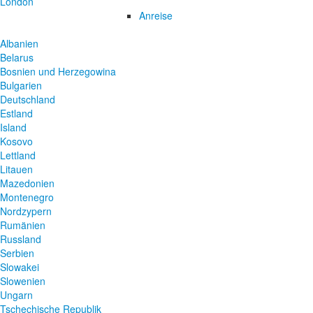
London
Anreise
Albanien
Belarus
Bosnien und Herzegowina
Bulgarien
Deutschland
Estland
Island
Kosovo
Lettland
Litauen
Mazedonien
Montenegro
Nordzypern
Rumänien
Russland
Serbien
Slowakei
Slowenien
Ungarn
Tschechische Republik