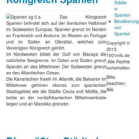
Städte
in
Spanien
Das Königreich
Bevölkerung
Spanien befindet sich auf der iberischen Halbinsel
von
im Südwesten Europas. Spanien grenzt im Norden
Spanien
an Frankreich und Andorra, im Westen an Portugal
und im Süden an Gibraltar, welches zum
Copyright ©
Vereinigten Königreich gehört.
2013
Im Nordwesten bildet der Golf von Biscaya die
1001info.de
natürliche Seegrenze, im Osten und Süden grenzt
.Alle Rechte
Spanien an das Mittelmeer. Der Südwesten grenzt
vorbehalten.
an den Atlantischen Ozean.
Bitte
Die Kanarischen Inseln im Atlantik, die Balearen im
beachten:
Mittelmeer gehören ebenso zum spanischen
Alle
Staatsgebiet wie die Städte Ceuta und Melilla, die
beide an der nordafrikanischen Mittelmeerküste
liegen und an Marokko grenzen.