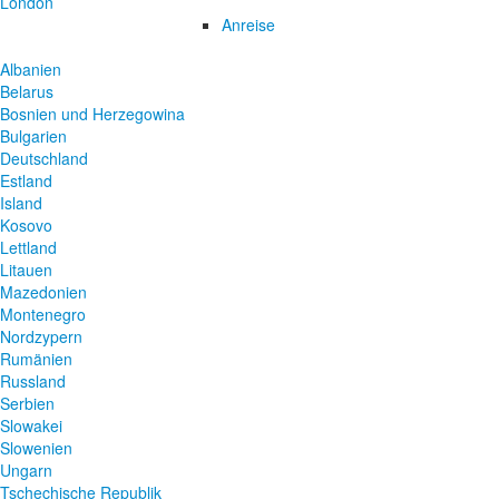
London
Anreise
Albanien
Belarus
Bosnien und Herzegowina
Bulgarien
Deutschland
Estland
Island
Kosovo
Lettland
Litauen
Mazedonien
Montenegro
Nordzypern
Rumänien
Russland
Serbien
Slowakei
Slowenien
Ungarn
Tschechische Republik