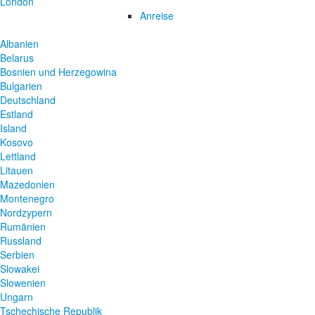
London
Anreise
Albanien
Belarus
Bosnien und Herzegowina
Bulgarien
Deutschland
Estland
Island
Kosovo
Lettland
Litauen
Mazedonien
Montenegro
Nordzypern
Rumänien
Russland
Serbien
Slowakei
Slowenien
Ungarn
Tschechische Republik