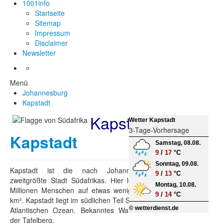
1001info
Startseite
Sitemap
Impressum
Disclaimer
Newsletter
Menü
Johannesburg
Kapstadt
Kapstadt
Wetter Kapstadt
3-Tage-Vorhersage
Kapstadt
Samstag, 08.08.
9
/
17
°C
Sonntag, 09.08.
Kapstadt ist die nach Johannesburg die
9
/
13
°C
zweitgrößte Stadt Südafrikas. Hier leben rund 4
Montag, 10.08.
Millionen Menschen auf etwas weniger als 2500
9
/
14
°C
km². Kapstadt liegt im südlichen Teil Südafrikas am
© wetterdienst.de
Atlantischen Ozean. Bekanntes Wahrzeichen ist
der Tafelberg.