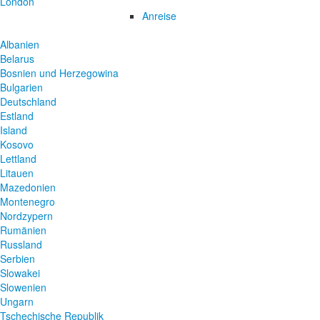
London
Anreise
Albanien
Belarus
Bosnien und Herzegowina
Bulgarien
Deutschland
Estland
Island
Kosovo
Lettland
Litauen
Mazedonien
Montenegro
Nordzypern
Rumänien
Russland
Serbien
Slowakei
Slowenien
Ungarn
Tschechische Republik