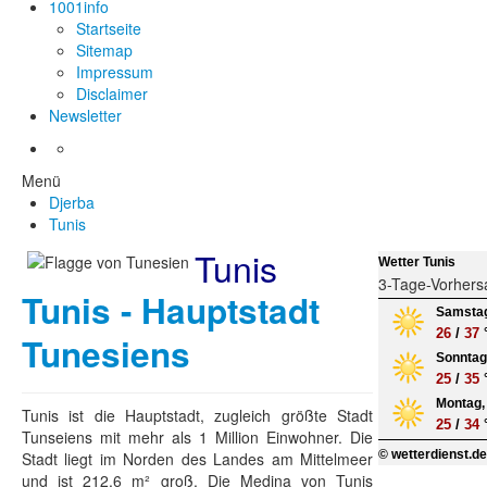
1001info
Startseite
Sitemap
Impressum
Disclaimer
Newsletter
Menü
Djerba
Tunis
Tunis
Wetter Tunis
3-Tage-Vorhers
Tunis - Hauptstadt
Samstag
26
/
37
Tunesiens
Sonntag,
25
/
35
Montag, 
Tunis ist die Hauptstadt, zugleich größte Stadt
25
/
34
Tunseiens mit mehr als 1 Million Einwohner. Die
© wetterdienst.d
Stadt liegt im Norden des Landes am Mittelmeer
und ist 212,6 m² groß. Die Medina von Tunis