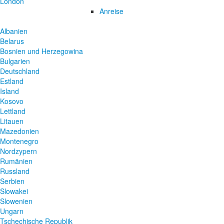
London
Anreise
Albanien
Belarus
Bosnien und Herzegowina
Bulgarien
Deutschland
Estland
Island
Kosovo
Lettland
Litauen
Mazedonien
Montenegro
Nordzypern
Rumänien
Russland
Serbien
Slowakei
Slowenien
Ungarn
Tschechische Republik