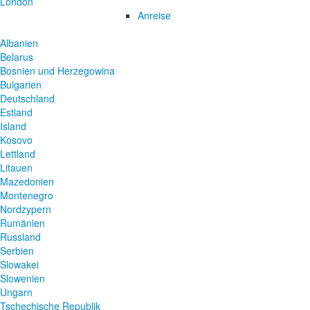
London
Anreise
Albanien
Belarus
Bosnien und Herzegowina
Bulgarien
Deutschland
Estland
Island
Kosovo
Lettland
Litauen
Mazedonien
Montenegro
Nordzypern
Rumänien
Russland
Serbien
Slowakei
Slowenien
Ungarn
Tschechische Republik