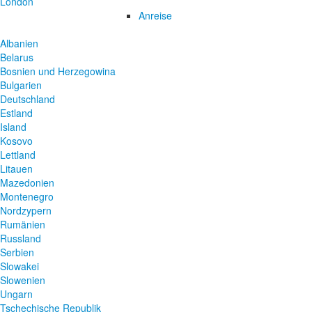
London
Anreise
Albanien
Belarus
Bosnien und Herzegowina
Bulgarien
Deutschland
Estland
Island
Kosovo
Lettland
Litauen
Mazedonien
Montenegro
Nordzypern
Rumänien
Russland
Serbien
Slowakei
Slowenien
Ungarn
Tschechische Republik