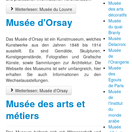
Musée
des arts
Weiterlesen: Musée du Louvre
décoratifs
Musée d'Orsay
Musée
du quai
Branly
Musée
Das Musée d'Orsay ist ein Kunstmuseum, welches
Delacroix
Kunstwerke aus den Jahren 1848 bis 1914
Musée
ausstellt. Es sind Gemälde, Skulpturen,
de
Kunstgegenstände, Fotografien und Grafische
l'Orangerie
Künste, sowie Sammlungen zur Architektur. Die
Musée
Webseite des Museums ist sehr umfangreich, hier
des
erhalten Sie auch Informationen zu den
Egouts
Wechselausstellungen.
de Paris
Weiterlesen: Musée d'Orsay
Musée
de
Musée des arts et
l'Institut
du
métiers
monde
arabe
Musée