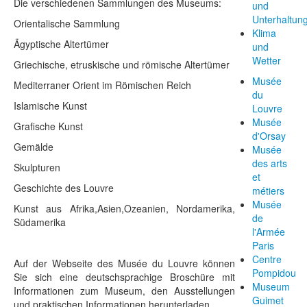
Die verschiedenen Sammlungen des Museums:
und
Unterhaltun
Orientalische Sammlung
Klima
Ägyptische Altertümer
und
Wetter
Griechische, etruskische und römische Altertümer
Musée
Mediterraner Orient im Römischen Reich
du
Islamische Kunst
Louvre
Musée
Grafische Kunst
d'Orsay
Gemälde
Musée
des arts
Skulpturen
et
Geschichte des Louvre
métiers
Musée
Kunst aus Afrika,Asien,Ozeanien, Nordamerika,
de
Südamerika
l'Armée
Paris
Centre
Auf der Webseite des Musée du Louvre können
Pompidou
Sie sich eine deutschsprachige Broschüre mit
Museum
Informationen zum Museum, den Ausstellungen
Guimet
und praktischen Informationen herunterladen.