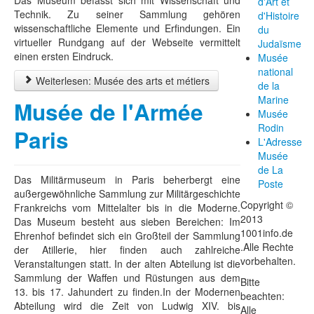
Das Museum befasst sich mit Wissenschaft und
d'Art et
Technik. Zu seiner Sammlung gehören
d'Histoire
wissenschaftliche Elemente und Erfindungen. Ein
du
virtueller Rundgang auf der Webseite vermittelt
Judaïsme
einen ersten Eindruck.
Musée
national
Weiterlesen: Musée des arts et métiers
de la
Marine
Musée de l'Armée
Musée
Rodin
Paris
L'Adresse
Musée
de La
Das Militärmuseum in Paris beherbergt eine
Poste
außergewöhnliche Sammlung zur Militärgeschichte
Copyright ©
Frankreichs vom Mittelalter bis in die Moderne.
2013
Das Museum besteht aus sieben Bereichen: Im
1001info.de
Ehrenhof befindet sich ein Großteil der Sammlung
.Alle Rechte
der Atillerie, hier finden auch zahlreiche
vorbehalten.
Veranstaltungen statt. In der alten Abteilung ist die
Sammlung der Waffen und Rüstungen aus dem
Bitte
13. bis 17. Jahundert zu finden.In der Modernen
beachten:
Abteilung wird die Zeit von Ludwig XIV. bis
Alle