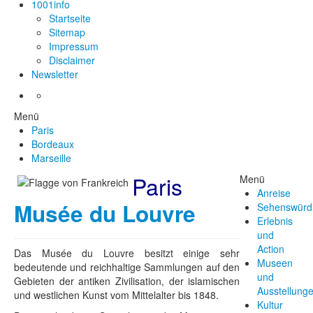
1001info
Startseite
Sitemap
Impressum
Disclaimer
Newsletter
Menü
Paris
Bordeaux
Marseille
Paris
Menü
Anreise
Musée du Louvre
Sehenswürdi
Erlebnis
und
Action
Das Musée du Louvre besitzt einige sehr
Museen
bedeutende und reichhaltige Sammlungen auf den
und
Gebieten der antiken Zivilisation, der islamischen
Ausstellung
und westlichen Kunst vom Mittelalter bis 1848.
Kultur