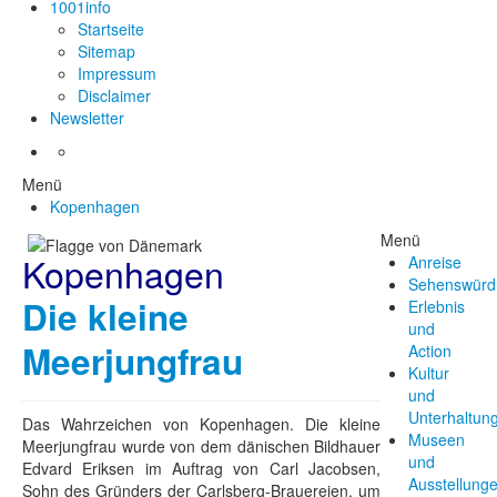
1001info
Startseite
Sitemap
Impressum
Disclaimer
Newsletter
Menü
Kopenhagen
Menü
Kopenhagen
Anreise
Sehenswürdi
Die kleine
Erlebnis
und
Meerjungfrau
Action
Kultur
und
Unterhaltun
Das Wahrzeichen von Kopenhagen. Die kleine
Museen
Meerjungfrau wurde von dem dänischen Bildhauer
und
Edvard Eriksen im Auftrag von Carl Jacobsen,
Ausstellung
Sohn des Gründers der Carlsberg-Brauereien, um