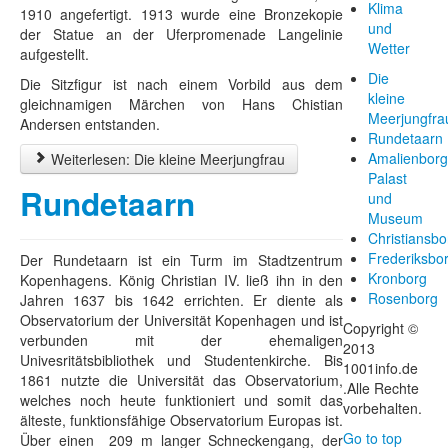
Klima
1910 angefertigt. 1913 wurde eine Bronzekopie
und
der Statue an der Uferpromenade Langelinie
Wetter
aufgestellt.
Die
Die Sitzfigur ist nach einem Vorbild aus dem
kleine
gleichnamigen Märchen von Hans Chistian
Meerjungfra
Andersen entstanden.
Rundetaarn
Amalienbor
Weiterlesen: Die kleine Meerjungfrau
Palast
Rundetaarn
und
Museum
Christiansbo
Frederiksbo
Der Rundetaarn ist ein Turm im Stadtzentrum
Kronborg
Kopenhagens. König Christian IV. ließ ihn in den
Rosenborg
Jahren 1637 bis 1642 errichten. Er diente als
Observatorium der Universität Kopenhagen und ist
Copyright ©
verbunden mit der ehemaligen
2013
Univesritätsbibliothek und Studentenkirche. Bis
1001info.de
1861 nutzte die Universität das Observatorium,
.Alle Rechte
welches noch heute funktioniert und somit das
vorbehalten.
älteste, funktionsfähige Observatorium Europas ist.
Go to top
Über einen 209 m langer Schneckengang, der