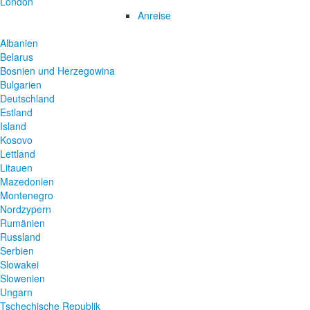
London
Anreise
Albanien
Belarus
Bosnien und Herzegowina
Bulgarien
Deutschland
Estland
Island
Kosovo
Lettland
Litauen
Mazedonien
Montenegro
Nordzypern
Rumänien
Russland
Serbien
Slowakei
Slowenien
Ungarn
Tschechische Republik