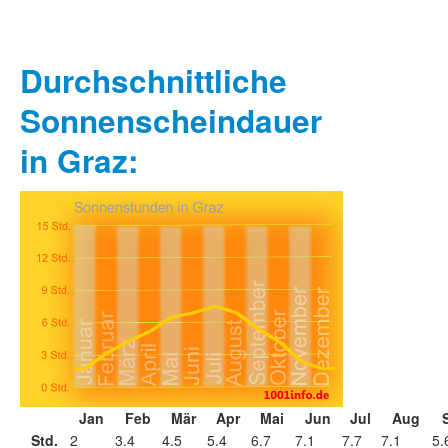
Durchschnittliche
Sonnenscheindauer
in Graz:
Jan
Feb
Mär
Apr
Mai
Jun
Jul
Aug
Std.
2
3.4
4.5
5.4
6.7
7.1
7.7
7.1
5.