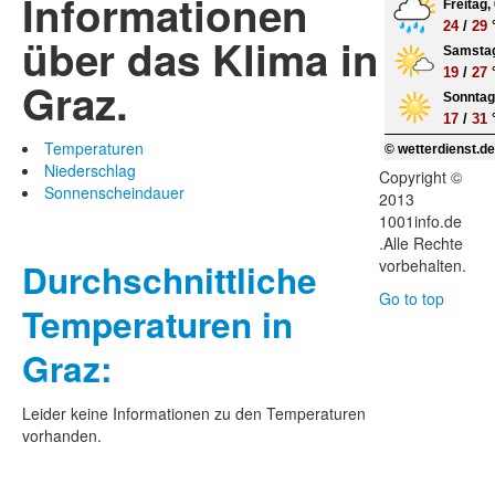
Informationen
Freitag,
24
/
29
über das Klima in
Samstag
19
/
27
Graz.
Sonntag,
17
/
31
Temperaturen
© wetterdienst.d
Niederschlag
Copyright ©
Sonnenscheindauer
2013
1001info.de
.Alle Rechte
vorbehalten.
Durchschnittliche
Go to top
Temperaturen in
Graz:
Leider keine Informationen zu den Temperaturen
vorhanden.